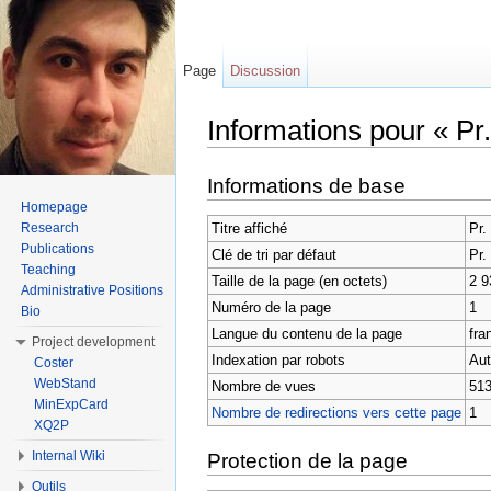
Page
Discussion
Informations pour « 
Aller à :
Navigation
,
rechercher
Informations de base
Homepage
Titre affiché
Pr
Research
Publications
Clé de tri par défaut
Pr
Teaching
Taille de la page (en octets)
2 9
Administrative Positions
Numéro de la page
1
Bio
Langue du contenu de la page
fran
Project development
Indexation par robots
Aut
Coster
WebStand
Nombre de vues
513
MinExpCard
Nombre de redirections vers cette page
1
XQ2P
Internal Wiki
Protection de la page
Outils