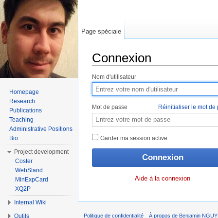
Page spéciale
Connexion
Aller à :
Navigation
,
rechercher
Nom d'utilisateur
Homepage
Research
Mot de passe
Réinitialiser le mot de
Publications
Teaching
Administrative Positions
Bio
Garder ma session active
Project development
Coster
WebStand
Aide à la connexion
MinExpCard
XQ2P
Internal Wiki
Outils
Politique de confidentialité
À propos de Benjamin NGU