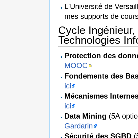
L'Université de Versail
mes supports de cours
Cycle Ingénieur,
Technologies In
Protection des donn
MOOC
Fondements des Bas
ici
Mécanismes Interne
ici
Data Mining
(5A optio
Gardarin
Sécurité des SGBD
(