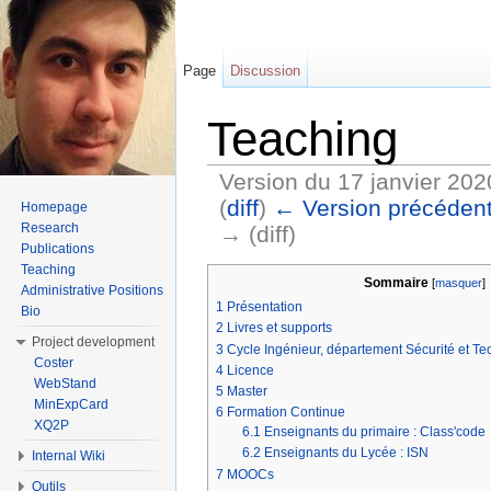
Page
Discussion
Teaching
Version du 17 janvier 202
(
diff
)
← Version précéden
Homepage
Research
→ (diff)
Publications
Aller à :
Navigation
,
rechercher
Teaching
Sommaire
[
masquer
]
Administrative Positions
1
Présentation
Bio
2
Livres et supports
Project development
3
Cycle Ingénieur, département Sécurité et Te
Coster
4
Licence
WebStand
5
Master
MinExpCard
6
Formation Continue
XQ2P
6.1
Enseignants du primaire : Class'code
6.2
Enseignants du Lycée : ISN
Internal Wiki
7
MOOCs
Outils