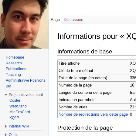
Page
Discussion
Informations pour « X
Aller à :
Navigation
,
rechercher
Informations de base
Homepage
Titre affiché
XQ
Research
Publications
Clé de tri par défaut
XQ
Teaching
Taille de la page (en octets)
33
Administrative Positions
Numéro de la page
16
Bio
Langue du contenu de la page
fran
Project development
Indexation par robots
Aut
Coster
WebStand
Nombre de vues
21 
MinExpCard
Nombre de redirections vers cette page
0
XQ2P
Internal Wiki
Protection de la page
Outils